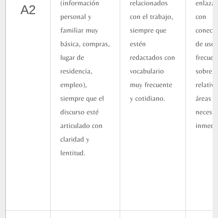
(información
relacionados
enlaza
A2
personal y
con el trabajo,
con
familiar muy
siempre que
conect
básica, compras,
estén
de uso
lugar de
redactados con
frecuen
residencia,
vocabulario
sobre 
empleo),
muy frecuente
relativ
siempre que el
y cotidiano.
áreas d
discurso esté
necesi
articulado con
inmedi
claridad y
lentitud.