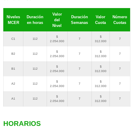
Valor
Niveles
Duración
Duración
Valor
Número
del
MCER
en horas
Semanas
Cuota
Cuotas
Nivel
$
$
C1
112
7
7
2.054.000
312.000
$
$
B2
112
7
7
2.054.000
312.000
$
$
B1
112
7
7
2.054.000
312.000
$
$
A2
112
7
7
2.054.000
312.000
$
$
A1
112
7
7
2.054.000
312.000
HORARIOS