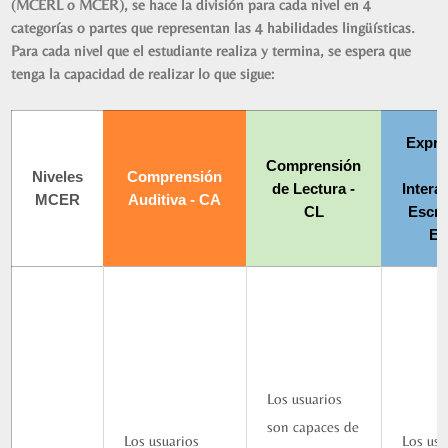
(MCERL o MCER), se hace la división para cada nivel en 4
categorías o partes que representan las 4 habilidades lingüísticas.
Para cada nivel que el estudiante realiza y termina, se espera que
tenga la capacidad de realizar lo que sigue:
Expre
Comprensión
e
Niveles
Comprensión
de Lectura -
Intera
MCER
Auditiva - CA
CL
Escrit
EI
Los usuarios
son capaces de
Los usuarios
Los usu