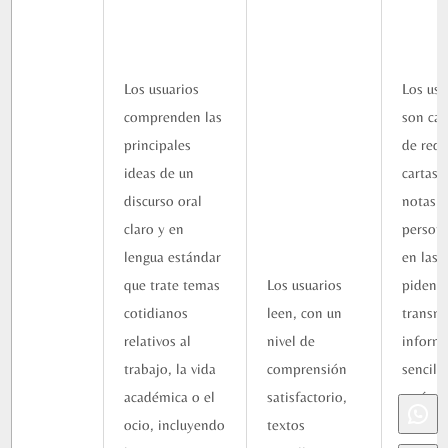
Los usuarios
Los usu
comprenden las
son ca
principales
de reda
ideas de un
cartas 
discurso oral
notas
claro y en
person
lengua estándar
en las 
que trate temas
Los usuarios
piden
cotidianos
leen, con un
transm
relativos al
nivel de
inform
trabajo, la vida
comprensión
sencill
académica o el
satisfactorio,
carácte
ocio, incluyendo
textos
inmedi