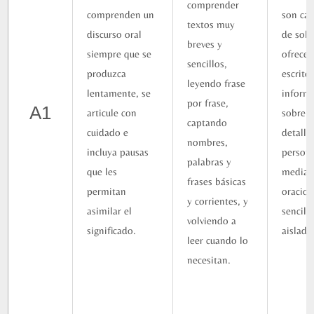
comprender
comprenden un
son ca
textos muy
discurso oral
de solic
breves y
siempre que se
ofrecer
sencillos,
produzca
escrito
leyendo frase
lentamente, se
inform
por frase,
A1
articule con
sobre
captando
cuidado e
detalle
nombres,
incluya pausas
person
palabras y
que les
median
frases básicas
permitan
oracio
y corrientes, y
asimilar el
sencill
volviendo a
significado.
aislada
leer cuando lo
necesitan.