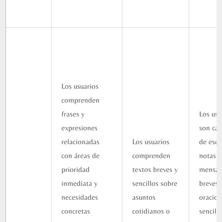
Los usuarios
comprenden
frases y
Los usu
expresiones
son ca
relacionadas
Los usuarios
de escr
con áreas de
comprenden
notas,
prioridad
textos breves y
mensaj
inmediata y
sencillos sobre
breves 
necesidades
asuntos
oracio
concretas
cotidianos o
sencilla