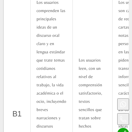
Los usuarios
Los usu
comprenden las
son ca
principales
de reda
ideas de un
cartas 
discurso oral
notas
claro y en
person
lengua estándar
en las 
que trate temas
Los usuarios
piden
cotidianos
leen, con un
transm
relativos al
nivel de
inform
trabajo, la vida
comprensión
sencill
académica o el
satisfactorio,
carácte
ocio, incluyendo
textos
inmedi
breves
sencillos que
así co
B1
narraciones y
tratan sobre
expresa
discursos
hechos
ideas s