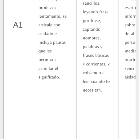
sencillos,
produzca
escrito
leyendo frase
lentamente, se
inform
por frase,
A1
articule con
sobre
captando
cuidado e
detalle
nombres,
incluya pausas
person
palabras y
que les
median
frases básicas
permitan
oracio
y corrientes, y
asimilar el
sencill
volviendo a
significado.
aislada
leer cuando lo
necesitan.