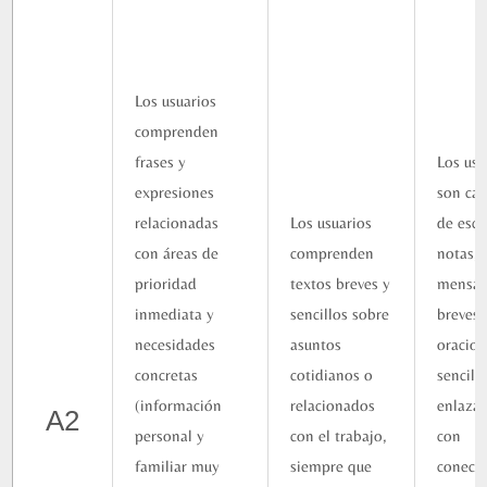
Los usuarios
comprenden
frases y
Los usu
expresiones
son ca
relacionadas
Los usuarios
de escr
con áreas de
comprenden
notas,
prioridad
textos breves y
mensaj
inmediata y
sencillos sobre
breves 
necesidades
asuntos
oracio
concretas
cotidianos o
sencilla
(información
relacionados
enlaza
A2
personal y
con el trabajo,
con
familiar muy
siempre que
conect