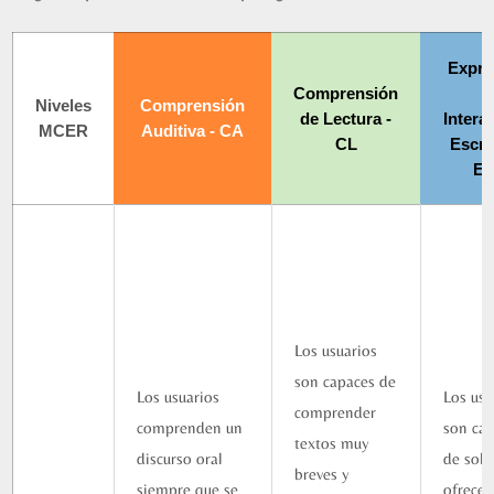
Expre
Comprensión
e
Niveles
Comprensión
de Lectura -
Intera
MCER
Auditiva - CA
CL
Escrit
EI
Los usuarios
son capaces de
Los usuarios
Los usu
comprender
comprenden un
son ca
textos muy
discurso oral
de solic
breves y
siempre que se
ofrecer