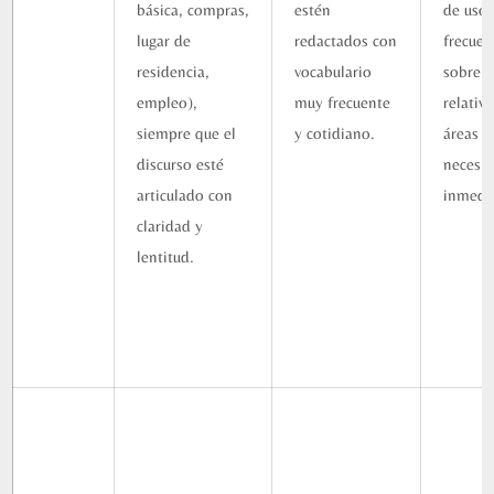
básica, compras,
estén
de uso
lugar de
redactados con
frecuen
residencia,
vocabulario
sobre 
empleo),
muy frecuente
relativ
siempre que el
y cotidiano.
áreas d
discurso esté
necesi
articulado con
inmedi
claridad y
lentitud.